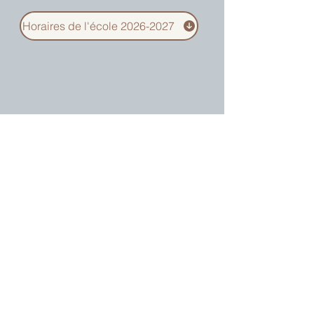
Horaires de l'école 2026-2027
-
Nous contacter
:
Adresse
:
Ecole Sainte- Marie Chemin
des Roures 66350 Toulouges
Téléphone
:
04 68 85 00 14
Mail
:
contact@ecolesaintemarie66
.fr
Site internet
:
www.ecole-