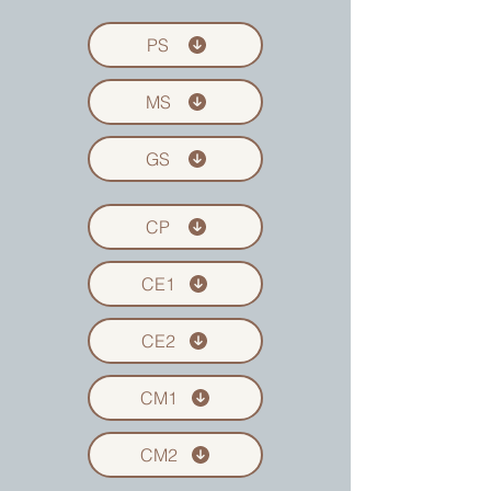
PS
MS
GS
CP
CE1
CE2
CM1
CM2